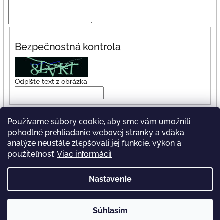
Bezpečnostná kontrola
Odpíšte text z obrázka
Vložením správy súhlasíte s
podmienkami ochrany osobných
Používame súbory cookie, aby sme vám umožnili
údajov
pohodlné prehliadanie webovej stránky a vďaka
analýze neustále zlepšovali jej funkcie, výkon a
Odoslať
použiteľnosť.
Viac informácií
Z
Nastavenie
á
skuška
p
ä
Súhlasím
Copyright 2026
Katemade
. Všetky práva vyhradené.
Vytvoril Shoptet