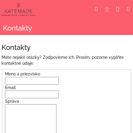
Prejsť
Nák
Hľadať
Prihlásen
na
obsah
koší
Kontakty
Kontakty
Máte nejaké otázky? Zodpovieme ich. Prosím, pozorne vyplňte
kontaktné údaje.
Meno a priezvisko
Email
Správa