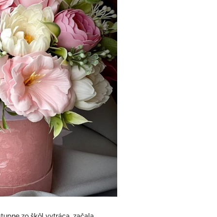
tupne zo škôl vytráca, začala