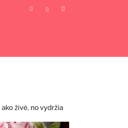
Nákupný
Hľadať
Prihlásenie
košík
 ako živé, no vydržia