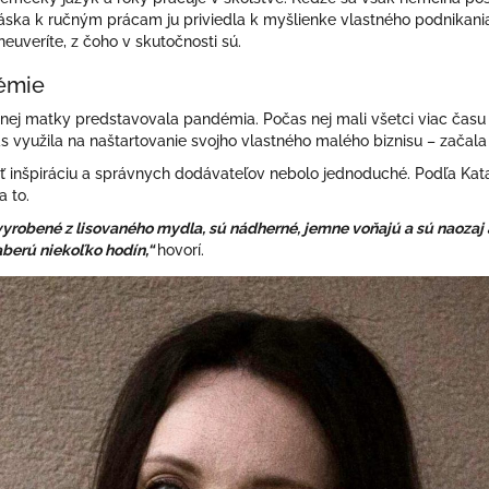
ska k ručným prácam ju priviedla k myšlienke vlastného podnikania. 
euveríte, z čoho v skutočnosti sú.
émie
nej matky predstavovala pandémia. Počas nej mali všetci viac času –
as využila na naštartovanie svojho vlastného malého biznisu – začal
jsť inšpiráciu a správnych dodávateľov nebolo jednoduché. Podľa Kata
a to.
yrobené z lisovaného mydla, sú nádherné, jemne voňajú a sú naozaj 
zaberú niekoľko hodín,“
hovorí.