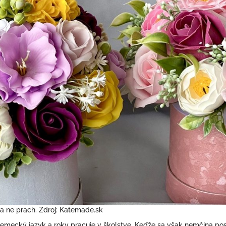
na ne prach. Zdroj: Katemade.sk
mecký jazyk a roky pracuje v školstve. Keďže sa však nemčina pos