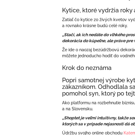
Kytice, ktoré vydržia rok
Zatiaľ čo kytice zo živých kvetov vy
a rovnako krásne budú celé roky.
„Stačí, ak ich nedáte do vlhkého pro
dekorácia do kúpeľne, ale práve pre
Že ide o naozaj bezúdržbovú dekoráciu
môžete jednoducho hodiť do vodného
Krok do neznáma
Popri samotnej výrobe kyt
zákazníkom. Odhodlala sa 
pomohol syn, ktorý po tej
Ako platformu na rozbehnutie biznisu s
a na Slovensku.
„Shoptet je veľmi intuitívny, takže s
ktorých sa v prípade nejasností dá obr
Údržbu svojho online obchodu
Kate