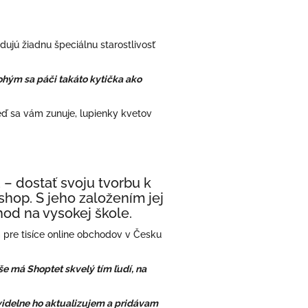
dujú žiadnu špeciálnu starostlivosť
nohým sa páči takáto
kytička ako
keď sa vám zunuje, lupienky kvetov
– dostať svoju tvorbu k
shop. S jeho založením jej
hod na vysokej škole.
pre tisíce online obchodov v Česku
še má Shoptet skvelý tím ľudí, na
videlne ho aktualizujem a pridávam