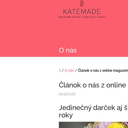
Prejsť
na
obsah
O nás
Domov
/
O nás
/
Článok o nás z online magazím
Článok o nás z onlin
24.9.2023
Jedinečný darček aj št
roky