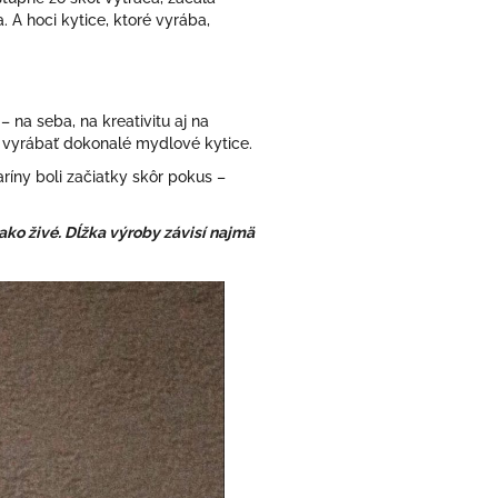
A hoci kytice, ktoré vyrába,
 na seba, na kreativitu aj na
a vyrábať dokonalé mydlové kytice.
ríny boli začiatky skôr pokus –
ako živé. Dĺžka výroby závisí najmä