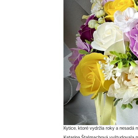
Kytice, ktoré vydržia roky a nesadá 
Katarína Štalmachová vyštudovala ne