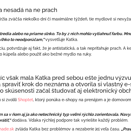
y a nesadá na ne prach
držia zväčša niekoľko dní či maximálne týždeň, tie mydlové si nevyža
stredia alebo na priame slnko. To by z nich mohlo vytiahnuť farbu. M
 vlhko to neodporúčam,“
vysvetľuje Katka.
, potvrdzuje aj fakt, že je antistatická, a tak nepriťahuje prach. A 
 kúpeľa alebo použiť ako bežné mydlo na ruky.
íc však mala Katka pred sebou ešte jednu výzvu 
spraviť krok do neznáma a otvorila si vlastný e-
to skúsenosti začal študovať aj elektronický obc
i zvolili
Shoptet
, ktorý ponúka e-shopy na prenájom a je domovom 
om sa v ňom aj ja ako netechnický typ veľmi rýchlo zorientovala. Navy
átiť,“
dodáva. Vďaka rýchlej podpore tak vyriešite každý problém.
made.sk
zvláda Katka bez problémov a nezaberie jej veľa času.
„Pra