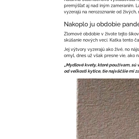
premýšľať aj nad iným zameraním. Lá
vyzerajú na nerozoznanie od živých, n
Nakoplo ju obdobie pand
Zlomové obdobie v živote tejto šikov
skúšanie nových vecí. Katka tento č
Jej výtvory vyzerajú ako živé, no ná
omyl, dnes už však presne vie, ako n
„Mydlové kvety, ktoré používam, sú v
od veľkosti kytice, tie najväčšie mi 