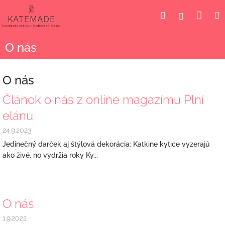
Prejsť
Nák
Hľadať
Prihlásen
na
obsah
koší
O nás
O nás
V
Článok o nás z online magazímu Plní
ý
elánu
p
i
24.9.2023
s
Jedinečný darček aj štýlová dekorácia: Katkine kytice vyzerajú
č
ako živé, no vydržia roky Ky...
l
á
n
k
O nás
o
v
1.9.2022