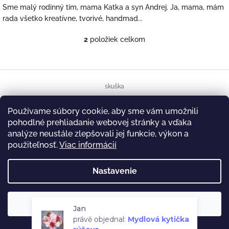
Sme malý rodinný tím, mama Katka a syn Andrej. Ja, mama, mám
rada všetko kreatívne, tvorivé, handmad...
2
položiek celkom
O
v
l
á
Z
d
á
skuška
a
p
c
ä
i
Používame súbory cookie, aby sme vám umožnili
t
Copyright 2026
Katemade
. Všetky práva vyhradené.
Vytvoril Shoptet
e
pohodlné prehliadanie webovej stránky a vďaka
i
p
analýze neustále zlepšovali jej funkcie, výkon a
r
e
použiteľnosť.
Viac informácií
v
k
y
Nastavenie
v
ý
p
Súhlasím
Jan
i
právě objednal:
Mydlová kytička
s
u
rúžova