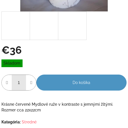
€36
Jednotková
Skladom
cena:
Do košíka
Krásne červené Mydlové ruže v kontraste s jemnými žltými.
Rozmer cca 22x22cm
Kategória
:
Stredné