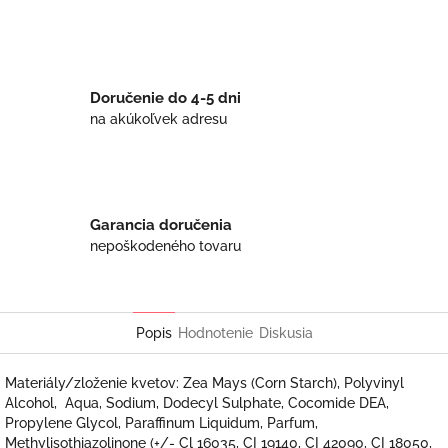
Twitter
Facebook
Doručenie do 4-5 dni
na akúkoľvek adresu
Garancia doručenia
nepoškodeného tovaru
Popis
Hodnotenie
Diskusia
Materiály/zloženie kvetov: Zea Mays (Corn Starch), Polyvinyl
Alcohol, Aqua, Sodium, Dodecyl Sulphate, Cocomide DEA,
Propylene Glycol, Paraffinum Liquidum, Parfum,
Methylisothiazolinone (+/- Cl 16035, CI 19140, CI 42090, CI 18050,