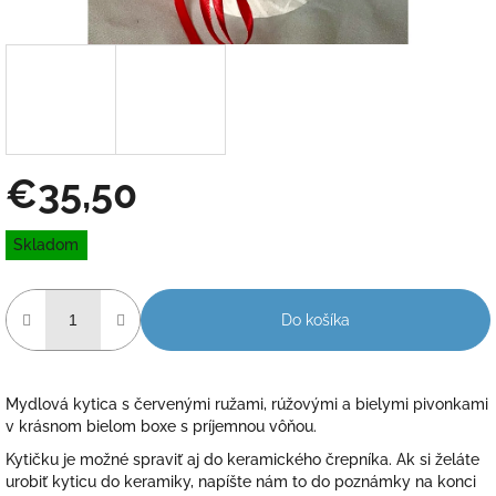
€35,50
Jednotková
Skladom
cena:
Do košíka
Mydlová kytica s červenými ružami, rúžovými a bielymi pivonkami
v krásnom bielom boxe s príjemnou vôňou.
Kytičku je možné spraviť aj do keramického črepníka. Ak si želáte
urobiť kyticu do keramiky, napíšte nám to do poznámky na konci